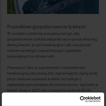
Prawidłowe gospodarowanie ściekami
W Lauridsen codziennie pracujemy nad tym, aby
gospodarowanie ściekami odbywało się w sposób właściwy.
Wiemy bowiem, że sieć kanalizacyjna i całe zarządzanie
ściekami są jednym z najważniejszych czynników
wpływających na zdrowie ludzi.
Prawda jest taka, że wynalezienie i stworzenie sieci
kanalizacyjnej, jaką znamy dziś, zapewniającej czystą wodę
pitną i właściwe usuwanie ścieków, jest jednym z
najważniejszych postępów dla zdrowia świata - być może w
historii. Kiedy w 2007 roku czasopismo naukowe British
Journal of Medicine zapytało swoich czytelników, jaki był
najważniejszy postęp medycyny po roku 1840,