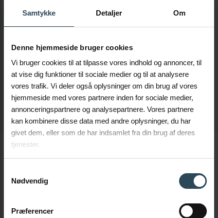
odpowiedzieli właśnie: rewolucja sanitarna. Dlatego też
wybraliśmy hasło: "Czysta kanalizacja - czyste środowisko".
Samtykke
Detaljer
Om
Nadal intensywnie pracujemy nad tym każdego dnia. Jeśli
chcesz dowiedzieć się więcej o tym, jak realizujemy cele
Denne hjemmeside bruger cookies
Zrównoważonego Rozwoju ONZ, zapraszamy do
zapoznania się z poniższymi informacjami.
Vi bruger cookies til at tilpasse vores indhold og annoncer, til
at vise dig funktioner til sociale medier og til at analysere
POKAŻ MI
vores trafik. Vi deler også oplysninger om din brug af vores
hjemmeside med vores partnere inden for sociale medier,
annonceringspartnere og analysepartnere. Vores partnere
kan kombinere disse data med andre oplysninger, du har
givet dem, eller som de har indsamlet fra din brug af deres
tjenester.
Samtykkevalg
Nødvendig
Præferencer