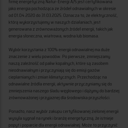
firmę energetyczną Natur-Energi A/S jest certyfikowana
jako energia pochodząca ze źródeł odnawialnych w okresie
od 01.04.2020 do 31.03.2025. Oznacza to, że elektryczność,
którą wykorzystujemy w naszych działaniach, jest
generowana z zrównoważonych źródeł energii, takich jak
energia słoneczna, wiatrowa, wodna lub biomasa.
Wybór korzystania z 100% energii odnawialnej ma duże
znaczenie z wielu powodów. Po pierwsze, zmniejszamy
naszą zależność od paliw kopalnych, które są zasobem
nieodnawialnym i przyczyniają się do emisji gazów
cieplarnianych i zmian klimatycznych. Przechodząc na
odnawialne źródła energii, aktywnie przyczyniamy się do
zmniejszenia naszego śladu węglowego i dążymy do bardziej
zrównoważonej i przyjaznej dla środowiska przyszłości.
Ponadto, nasz wybór zakupu certyfikowanej zielonej energii
wysyła sygnał na rynek i branżę energetyczną, że istnieje
popyt i poparcie dla energii odnawialnej. Może to przyczynić