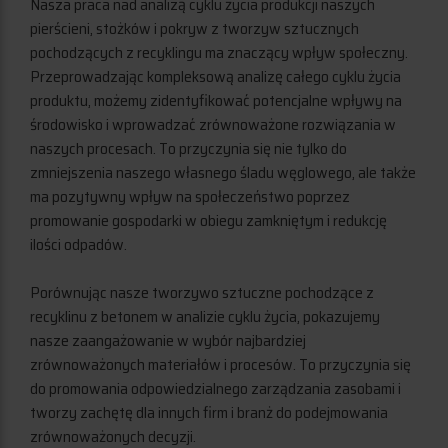
Nasza praca nad analizą cyklu życia produkcji naszych
pierścieni, stożków i pokryw z tworzyw sztucznych
pochodzących z recyklingu ma znaczący wpływ społeczny.
Przeprowadzając kompleksową analizę całego cyklu życia
produktu, możemy zidentyfikować potencjalne wpływy na
środowisko i wprowadzać zrównoważone rozwiązania w
naszych procesach. To przyczynia się nie tylko do
zmniejszenia naszego własnego śladu węglowego, ale także
ma pozytywny wpływ na społeczeństwo poprzez
promowanie gospodarki w obiegu zamkniętym i redukcję
ilości odpadów.
Porównując nasze tworzywo sztuczne pochodzące z
recyklinu z betonem w analizie cyklu życia, pokazujemy
nasze zaangażowanie w wybór najbardziej
zrównoważonych materiałów i procesów. To przyczynia się
do promowania odpowiedzialnego zarządzania zasobami i
tworzy zachętę dla innych firm i branż do podejmowania
zrównoważonych decyzji.