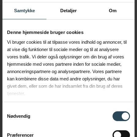
rowkiem pod uszczelnie ze sciętą krawędzią
Od ręki
Samtykke
Detaljer
Om
Zaloguj się, aby zobaczyć ceny
Denne hjemmeside bruger cookies
ZALOGUJ SIĘ
Vi bruger cookies til at tilpasse vores indhold og annoncer, til
at vise dig funktioner til sociale medier og til at analysere
vores trafik. Vi deler også oplysninger om din brug af vores
hjemmeside med vores partnere inden for sociale medier,
annonceringspartnere og analysepartnere. Vores partnere
kan kombinere disse data med andre oplysninger, du har
givet dem, eller som de har indsamlet fra din brug af deres
tjenester.
Samtykkevalg
Nr produktu 225595035
Nødvendig
320x50 Pierścień dystansowy z rantem i
rowkiem pod uszczelnie ze sciętą krawędzią
Præferencer