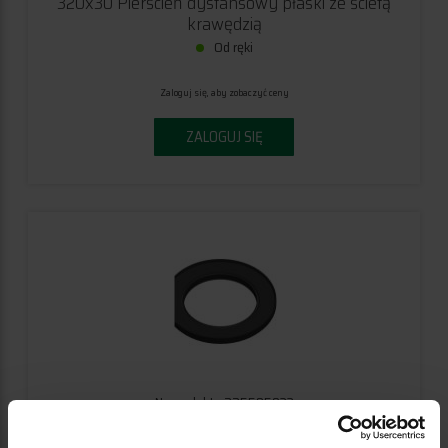
320x30 Pierścień dystansowy płaski ze ścietą
krawędzią
Od ręki
Zaloguj się, aby zobaczyć ceny
ZALOGUJ SIĘ
Nr produktu 225595033
320x30 Pierścień dystansowy z rantem i