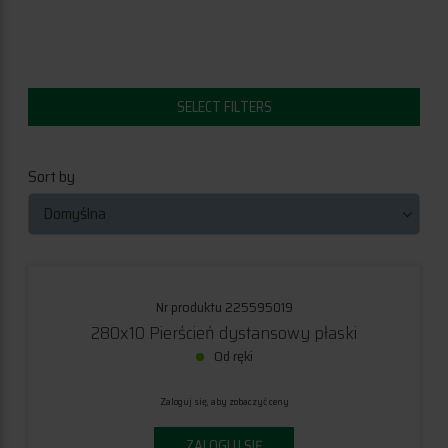
ociągów
SELECT FILTERS
Sort by
Domyślna
Nr produktu 225595019
280x10 Pierścień dystansowy płaski
Od ręki
Zaloguj się, aby zobaczyć ceny
ZALOGUJ SIĘ