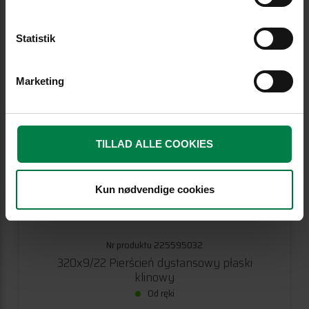
Od ręki
Zaloguj się, aby zobaczyć ceny
Statistik
ZALOGUJ SIĘ
Marketing
TILLAD ALLE COOKIES
Kun nødvendige cookies
Nr produktu 225595032
320x9/22 Pierścień dystansowy płaski
klinowy
Od ręki