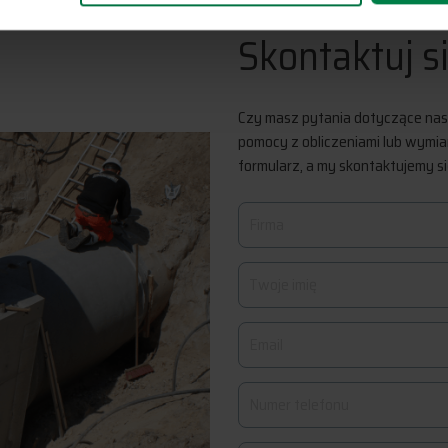
Skontaktuj s
Czy masz pytania dotyczące nas
pomocy z obliczeniami lub wymi
formularz, a my skontaktujemy si