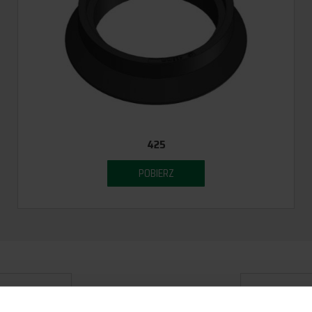
425
POBIERZ