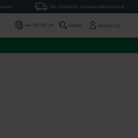
azynie
Złóż zamówienie: zamowienia@lauridsen.pl
+48 735-967-191
SZUKAJ
ZALOGUJ SIĘ