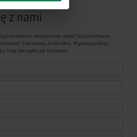
ię z nami
zych produktów, rozwiązań lub usług? Czy potrzebujesz
arowaniem? Zapraszamy do kontaktu. Wypełnij poniższy
ę z Tobą tak szybko jak to możliwe.