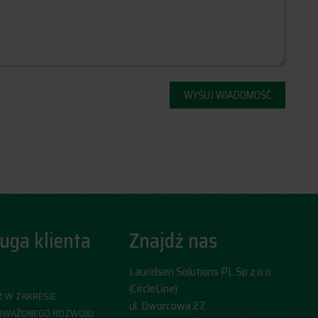
uga klienta
Znajdź nas
Lauridsen Solutions PL Sp z.o.o
Y
(CircleLine)
Z W ZAKRESIE
​ul. Dworcowa 27,
WAŻONEGO ROZWOJU