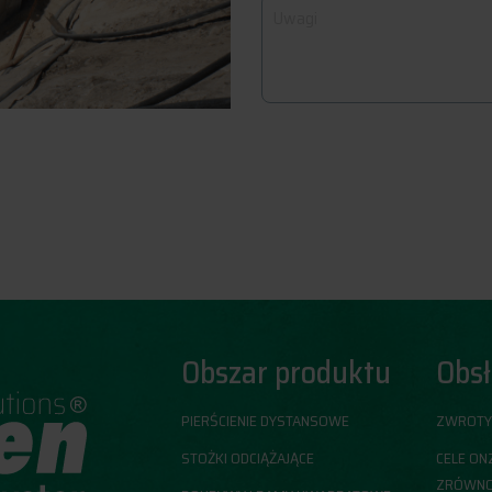
Obszar produktu
Obsł
PIERŚCIENIE DYSTANSOWE
ZWROT
STOŻKI ODCIĄŻAJĄCE
CELE ON
ZRÓWNO