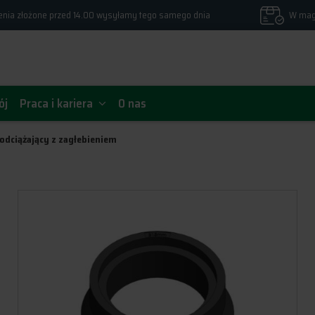
nia złożone przed 14.00 wysyłamy tego samego dnia
W mag
ój
Praca i kariera
O nas
odciążający z zagłebieniem