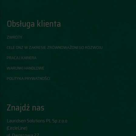
Obsługa klienta
ZWROTY
CELE ONZ W ZAKRESIE ZRÓWNOWAŻONEGO ROZWOJU
PRACA I KARIERA
WARUNKI HANDLOWE
POLITYKA PRYWATNOŚCI
Znajdź nas
Lauridsen Solutions PL Sp z.o.o
(CircleLine)
​ul. Dworcowa 27,