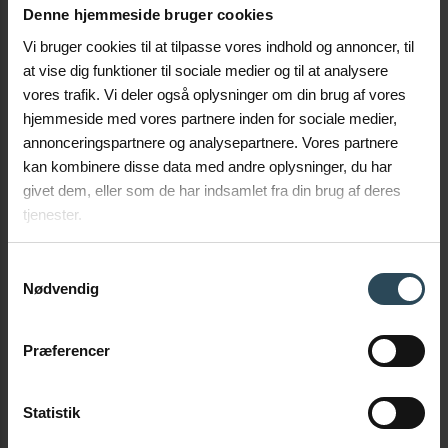
Denne hjemmeside bruger cookies
Vi bruger cookies til at tilpasse vores indhold og annoncer, til
at vise dig funktioner til sociale medier og til at analysere
vores trafik. Vi deler også oplysninger om din brug af vores
hjemmeside med vores partnere inden for sociale medier,
annonceringspartnere og analysepartnere. Vores partnere
kan kombinere disse data med andre oplysninger, du har
givet dem, eller som de har indsamlet fra din brug af deres
tjenester.
Skontaktuj się z nami
Samtykkevalg
Czy masz pytania dotyczące naszych produktów, rozwiązań lub
Nødvendig
usług? Czy potrzebujesz pomocy z obliczeniami lub
wymiarowaniem? Zapraszamy do kontaktu. Wypełnij poniższy
Præferencer
formularz, a my skontaktujemy się z Tobą tak szybko jak to
możliwe.
Statistik